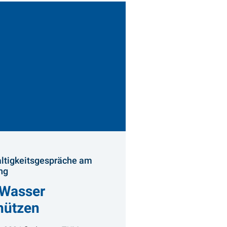
altigkeitsgespräche am
:
ng
 Wasser
hützen