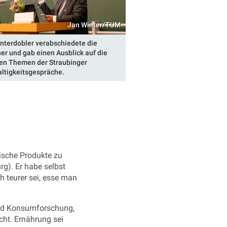
Jan Winter/TUM
interdobler verabschiedete die
er und gab einen Ausblick auf die
en Themen der Straubinger
ltigkeitsgespräche.
rische Produkte zu
rg). Er habe selbst
 teurer sei, esse man
 und Konsumforschung,
ht. Ernährung sei