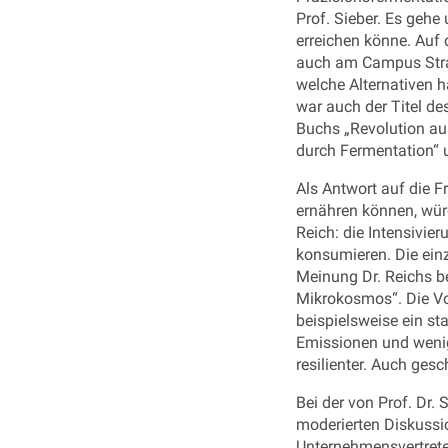
Prof. Sieber. Es gehe
erreichen könne. Auf
auch am Campus Strau
welche Alternativen 
war auch der Titel de
Buchs „Revolution a
durch Fermentation“
Als Antwort auf die F
ernähren können, würd
Reich: die Intensivie
konsumieren. Die einz
Meinung Dr. Reichs be
Mikrokosmos“. Die Vor
beispielsweise ein st
Emissionen und wenig
resilienter. Auch ges
Bei der von Prof. Dr
moderierten Diskussio
Unternehmensvertreter