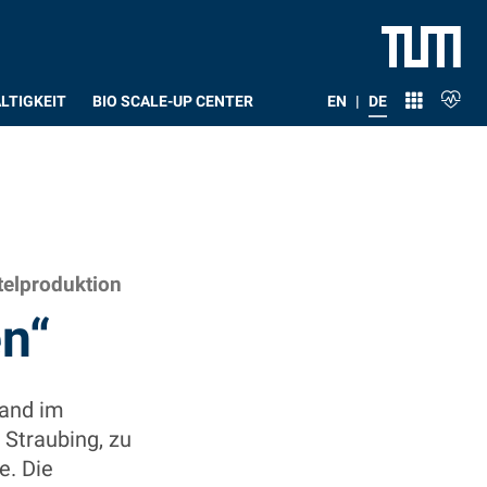
LTIGKEIT
BIO SCALE-UP CENTER
EN
|
DE
telproduktion
en“
tand im
Straubing, zu
e. Die