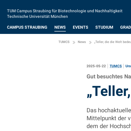
Zum Hauptinhalt springen
TUM Campus Straubing für Biotechnologie und Nachhaltigkeit
Technische Universität München
CAMPUS STRAUBING
NEWS
EVENTS
STUDIUM
GRAD
TUMCS
News
„Teller, die die Welt bede
2025-05-22
TUMCS
Urs
Gut besuchtes Na
:
„Teller
Das hochaktuelle
Mittelpunkt der 
dem der Hochsch