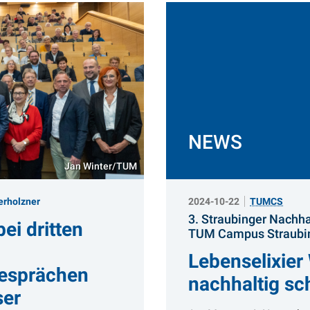
NEWS
Jan Winter/TUM
erholzner
2024-10-22
TUMCS
3. Straubinger Nachh
ei dritten
TUM Campus Straubi
Lebenselixier
gesprächen
nachhaltig sc
er