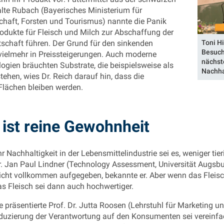
alte Rubach (Bayerisches Ministerium für
chaft, Forsten und Tourismus) nannte die Panik
rodukte für Fleisch und Milch zur Abschaffung der
tschaft führen. Der Grund für den sinkenden
Toni H
Besuch
vielmehr in Preissteigerungen. Auch moderne
nächst
gien bräuchten Substrate, die beispielsweise als
Nachha
ehen, wies Dr. Reich darauf hin, dass die
Flächen bleiben werden.
ist reine Gewohnheit
r Nachhaltigkeit in der Lebensmittelindustrie sei es, weniger tie
r. Jan Paul Lindner (Technology Assessment, Universität Augsbu
cht vollkommen aufgegeben, bekannte er. Aber wenn das Fleisch
s Fleisch sei dann auch hochwertiger.
 präsentierte Prof. Dr. Jutta Roosen (Lehrstuhl für Marketing
uzierung der Verantwortung auf den Konsumenten sei vereinfac