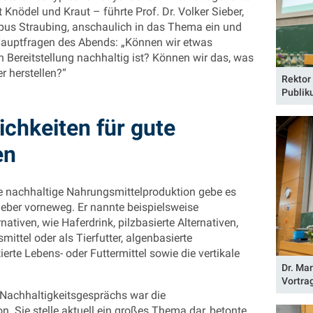
Knödel und Kraut – führte Prof. Dr. Volker Sieber,
us Straubing, anschaulich in das Thema ein und
 Hauptfragen des Abends: „Können wir etwas
 Bereitstellung nachhaltig ist? Können wir das, was
r herstellen?“
Rektor
Publik
ichkeiten für gute
en
ne nachhaltige Nahrungsmittelproduktion gebe es
 Sieber vorneweg. Er nannte beispielsweise
nativen, wie Haferdrink, pilzbasierte Alternativen,
ittel oder als Tierfutter, algenbasierte
erte Lebens- oder Futtermittel sowie die vertikale
Dr. Mar
Vortra
Nachhaltigkeitsgesprächs war die
n. Sie stelle aktuell ein großes Thema dar, betonte