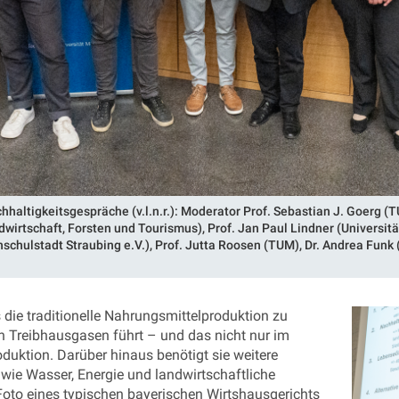
hhaltigkeitsgespräche (v.l.n.r.): Moderator Prof. Sebastian J. Goerg 
wirtschaft, Forsten und Tourismus), Prof. Jan Paul Lindner (Universität
hschulstadt Straubing e.V.), Prof. Jutta Roosen (TUM), Dr. Andrea Fun
 die traditionelle Nahrungsmittelproduktion zu
 Treibhausgasen führt – und das nicht nur im
oduktion. Darüber hinaus benötigt sie weitere
wie Wasser, Energie und landwirtschaftliche
Foto eines typischen bayerischen Wirtshausgerichts