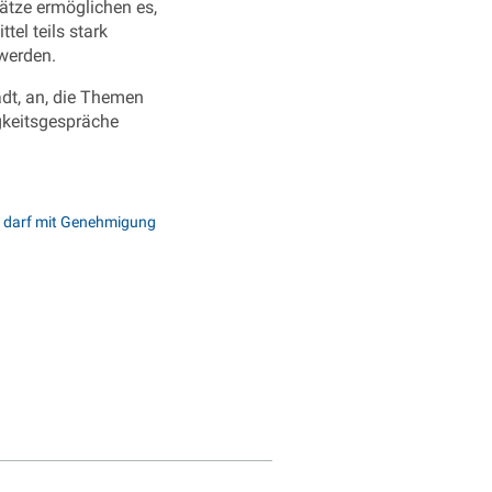
sätze ermöglichen es,
tel teils stark
 werden.
adt, an, die Themen
gkeitsgespräche
nd darf mit Genehmigung