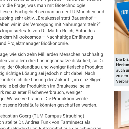
 um die Frage, was man mit Biotechnologie
 diesem Fachgebiet sei man an der TU München und
bing sehr aktiv. „Braukessel statt Bauernhof –
haben wir in der Versorgung mit Nahrungsmitteln?“
s Impulsreferats von Dr. Martin Reich, Autor des
us dem Mikrokosmos – Nachhaltige Ernährung
 und Projektmanager Bioökonomie.
rage, wie sich zehn Milliarden Menschen nachhaltig
Die Dis
en vor allem drei Lösungsansätze diskutiert, so Dr.
Herkun
rung, der Ökolandbau und weniger tierische Produkte
auch u
ig richtige Lösung sei jedoch nicht dabei. Nach
zu den
findet sich die Lösung der Zukunft „im einzelligen
Verbra
teile bei der Produktion im Braukessel seien
ark reduzierter Flächenverbrauch, weniger
er Wasserverbrauch. Die Produktion werde
chlossene Kreisläufe könnten geschaffen werden.
. Sebastian Goerg (TUM Campus Straubing)
n stellte Dr. Andrea Funk von FarmInsect als
in ihr Produkt vor: Futtermittel aus der schwarzen