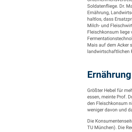
Soldatenfliege. Dr. M
Ernährung, Landwirts
haltlos, dass Ersatzp
Milch- und Fleischwir
Fleischkonsum liege 
Fermentationstechnolo
Mais auf dem Acker st
landwirtschaftlichen 
Ernährung 
Größter Hebel für meh
essen, meinte Prof. D
den Fleischkonsum ni
weniger davon und da
Die Konsumentenseite
TU München). Die Red