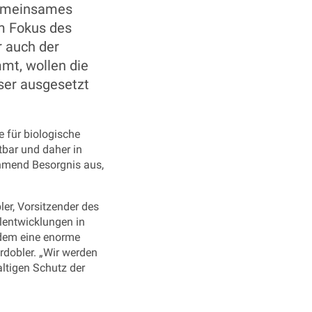
 gemeinsames
m Fokus des
r auch der
mt, wollen die
ser ausgesetzt
e für biologische
tbar und daher in
hmend Besorgnis aus,
ler, Vorsitzender des
lentwicklungen in
udem eine enorme
rdobler. „Wir werden
ltigen Schutz der