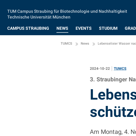
Zum Hauptinhalt springen
TUM Campus Straubing für Biotechnologie und Nachhaltigkeit
Technische Universität München
CAMPUS STRAUBING
NEWS
EVENTS
STUDIUM
GRAD
TUMCS
News
Lebenselixier Wasser nac
2024-10-22
TUMCS
3. Straubinger N
:
Lebens
schütz
Am Montag, 4. 