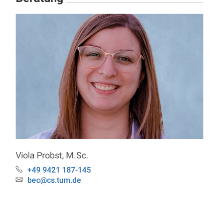
Viola
Probst
,
M.Sc.
+49 9421 187-145
Telefon:
bec@cs.tum.de
Email: