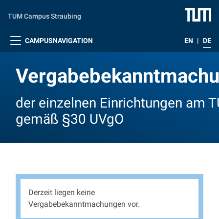
Zum Hauptinhalt springen
TUM Campus Straubing
CAMPUSNAVIGATION
EN
|
DE
Vergabebekanntmach
der einzelnen Einrichtungen am
gemäß §30 UVgO
Vergabebekanntmach
Derzeit liegen keine
Vergabebekanntmachungen vor.
der einzelnen Einrichtungen am TUMCS gemäß §30 UVgO