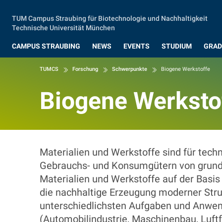
Zum Hauptinhalt springen
TUM Campus Straubing für Biotechnologie und Nachhaltigkeit
Technische Universität München
CAMPUS STRAUBING
NEWS
EVENTS
STUDIUM
GRAD
TUMCS
Forschung
Schwerpunkte
Biogene Werkstoffe
Biogene Werksto
Biogene Werksto
Materialien und Werkstoffe sind für tech
Gebrauchs- und Konsumgütern von grundl
Materialien und Werkstoffe auf der Basi
die nachhaltige Erzeugung moderner Struk
unterschiedlichsten Aufgaben und Anwend
(Automobilindustrie, Maschinenbau, Luftf