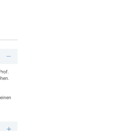
Prof.
ehen.
teinen