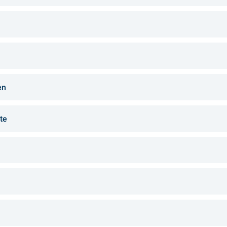
en
te