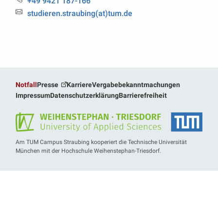
Tel.:
+49 9421 187-166
Email:
studieren.straubing(at)tum.de
Notfall
Presse
Karriere
Vergabebekanntmachungen
Impressum
Datenschutzerklärung
Barrierefreiheit
Am TUM Campus Straubing kooperiert die Technische Universität
München mit der Hochschule Weihenstephan-Triesdorf.